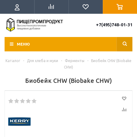
+7(495)748-01-31
МЕНЮ
Каталог
-
Для хлеба и муки
-
Ферменты
-
Биобейк СHW (Biobake
CHW)
Биобейк СHW (Biobake CHW)