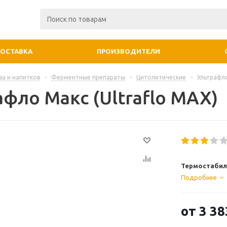
ДОСТАВКА
ПРОИЗВОДИТЕЛИ
ва и напитков
-
Ферментные препараты
-
Цитолитические
-
Ультрафло
афло Макс (Ultraflo MAX)
Термостабил
Подробнее
от
3 38