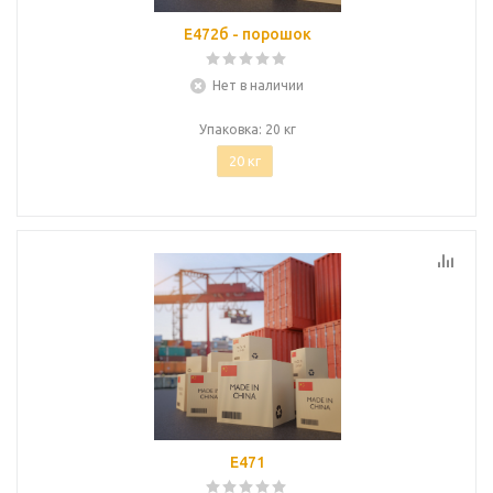
Е472б - порошок
Нет в наличии
Упаковка: 20 кг
20 кг
Е471