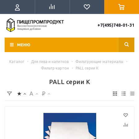
+7(495)748-01-31
МЕНЮ
Каталог
-
Для пива и напитков
-
Фильтрующие материалы
-
Фильтр-картон
-
PALL серии К
PALL серии К