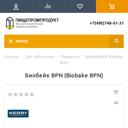
+7(495)748-01-31
МЕНЮ
Каталог
-
Для хлеба и муки
-
Ферменты
-
Биобейк BPN (Biobake
BPN)
Биобейк BPN (Biobake BPN)