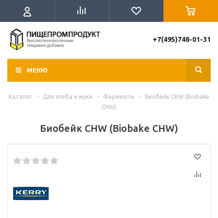
+7(495)748-01-31
МЕНЮ
Каталог
-
Для хлеба и муки
-
Ферменты
-
Биобейк СHW (Biobake
CHW)
Биобейк СHW (Biobake CHW)