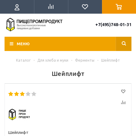
+7(495)748-01-31
МЕНЮ
Каталог
-
Для хлеба и муки
-
Ферменты
-
Шейплифт
Шейплифт
Шейплифт