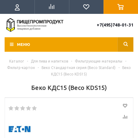
+7(495)748-01-31
МЕНЮ
Каталог
-
Для пива и напитков
-
Фильтрующие материалы
-
Фильтр-картон
-
Беко Стандартная серия (Beco Standard)
-
Беко
КДС15 (Beco KDS15)
Беко КДС15 (Beco KDS15)