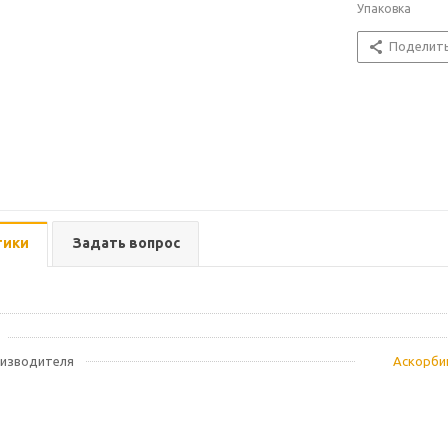
Упаковка
Поделит
тики
Задать вопрос
оизводителя
Аскорбин