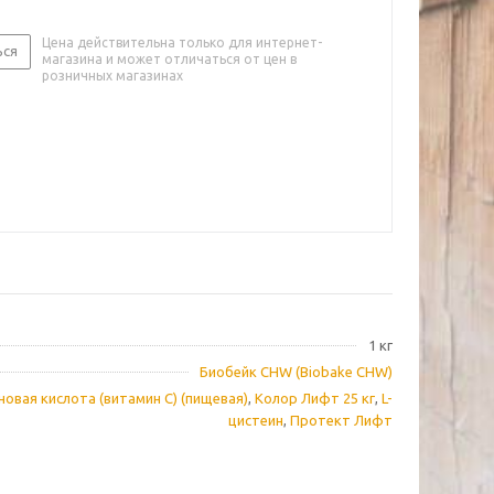
Цена действительна только для интернет-
ься
магазина и может отличаться от цен в
розничных магазинах
1 кг
Биобейк СHW (Biobake CHW)
овая кислота (витамин С) (пищевая)
,
Колор Лифт 25 кг
,
L-
цистеин
,
Протект Лифт